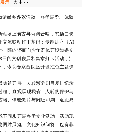
体显示：
大
中
小
物馆举办多彩活动，各类展览、体验
动现场上演古典诗词合唱，悠扬曲调
交流联动打下基础；专题讲座《AI
外，院内还面向少年群体开设陶瓷文
18日的文创联展和集章打卡活动，汇
6日，该院春京西院区开设红色主题课
博物馆开展二人转濒危剧目复排纪录
过程，直观展现我省二人转的保护与
古籍、体验拓片与雕版印刷，近距离
线下同步开展各类文化活动，活动现
物图片展览、文化知识问答，也有非