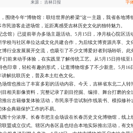
来源：
吉林日报
字
日，围绕今年“博物馆：联结世界的桥梁”这一主题，我省各地博
多市民游客走进场馆，近距离感受吉林历史文化的独特魅力。
馆）已提前举办多场主题活动。5月15日，净月核心院区活
所学校与社区单位达成文化共建合作，为后续文博资源共享、文化
文博行业发展展开交流，也吸引了不少文博爱好者到场聆听。此
们前来动手体验，在实践里了解传统工艺。从5月15日持续至
特色印章，轻松有趣的形式，让逛博物馆多了不少新意。5月1
年讲解抗联历史，普及本土红色文化。
馆也推出了丰富多彩的活动内容。今天，吉林省东北二人转
剧目相关影像资料，完整记录了剧目挖掘、编排、舞台打磨的全
馆推出古籍修复体验活动，市民亲手尝试制作线装书、模拟修补
切体会典籍保护工作的不易。
十分浓厚。长春市把主会场设在长春历史文化博物馆，线上
馆联盟成立仪式。辖区内各区县也结合本地实际推出活动，有文