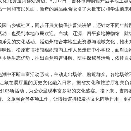
文化服务送到群众身边。5月17日，吉林市博物馆开启本地主题
品一同和市民见面，新奇的展品组合吸引了大批市民和学生前来
与乡镇社区，同步开展文物保护普法讲解，还针对不同年龄
活动，也受到本地市民欢迎。白城、辽源、四平多地博物馆，陆
闻乐见的文化活动。延边州结合本地生态资源与地域文化，推出
趣味性。松原市博物馆组织馆内工作人员走进中小学校，面对面
足本地生态优势，推出自然科普讲解、研学探秘等活动，依托自
中不断丰富活动形式，主动走出场馆、贴近群众。各地场馆
让藏在展厅里的历史文化融入日常。据省文化和旅游厅相关负
出105项活动，为公众呈现丰富多彩的文化盛宴。接下来，省内
普、文旅融合等各项工作，让博物馆持续发挥文化阵地作用，更