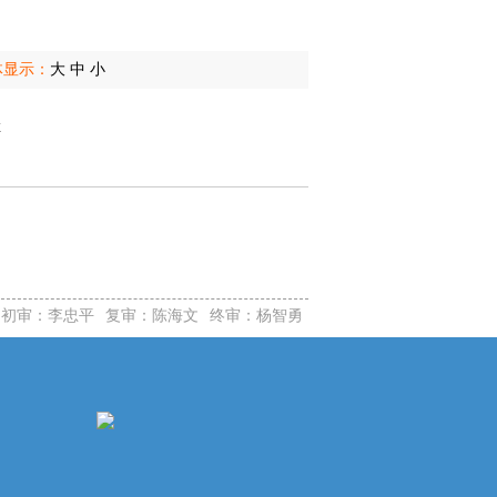
体显示：
大
中
小
x
初审：李忠平
复审：陈海文
终审：杨智勇