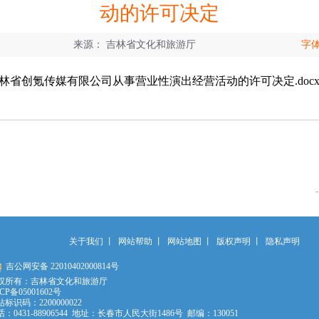
动的许可决定
来源：
吉林省文化和旅游厅
字
予吉林省创氪传媒有限公司从事营业性演出经营活动的许可决定.doc
关于我们
丨
网站帮助
丨
网站地图
丨
版权声明
丨
隐私声明
吉公网安备 22010402000814号
权所有：吉林省文化和旅游厅
CP备05001602号
标识码：2200000022
：0431-88906544 地址：长春市人民大街1486号 邮编：130051