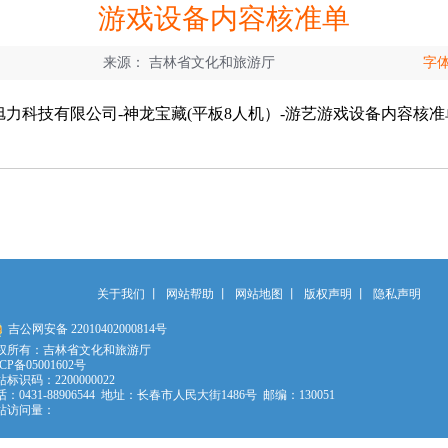
游戏设备内容核准单
来源：
吉林省文化和旅游厅
字
旭力科技有限公司-神龙宝藏(平板8人机）-游艺游戏设备内容核准单.
关于我们
丨
网站帮助
丨
网站地图
丨
版权声明
丨
隐私声明
吉公网安备 22010402000814号
权所有：吉林省文化和旅游厅
CP备05001602号
标识码：2200000022
：0431-88906544 地址：长春市人民大街1486号 邮编：130051
站访问量：