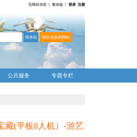
无障碍浏览
丨
繁体版
丨
登录
注册
公共服务
专题专栏
宝藏(平板8人机）-游艺