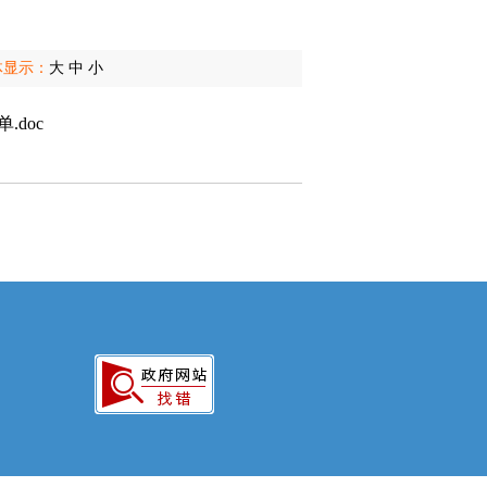
体显示：
大
中
小
doc